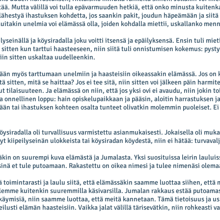
ää. Mutta välillä voi tulla epävarmuuden hetkiä, että onko minusta kuitenk
 lähestyä ihastuksen kohdetta, jos saankin pakit, joudun häpeämään ja siitä 
muitakin unelmia voi elämässä olla, joiden kohdalla miettii, uskallanko menn
lyseinällä ja köysiradalla joku voitti itsensä ja epäilyksensä. Ensin tuli mie
 sitten kun tarttui haasteeseen, niin siitä tuli onnistumisen kokemus: pysty
iin sitten uskaltaa uudelleenkin.
ään myös tarttumaan unelmiin ja haasteisiin oikeassakin elämässä. Jos on ko
ä sitten, mitä se haittaa? Jos ei tee sitä, niin sitten voi jälkeen päin harmite
 tilaisuuteen. Ja elämässä on niin, että jos yksi ovi ei avaudu, niin jokin t
lla onnellinen loppu: hain opiskelupaikkaan ja pääsin, aloitin harrastuksen j
ään tai ihastuksen kohteen osalta tunteet olivatkin molemmin puoleiset. Ei
köysiradalla oli turvallisuus varmistettu asianmukaisesti. Jokaisella oli muka
nnyt kiipeilyseinän ulokkeista tai köysiradan köydestä, niin ei hätää: turvavalj
äkin on suurempi kuva elämästä ja Jumalasta. Yksi suosituissa leirin lauluiss
 sinä et tule putoamaan. Rakastettu on oikea nimesi ja tulee nimenäsi olema
toimintarasti ja laulu siitä, että elämässäkin saamme luottaa siihen, että 
olemme kuitenkin suuremmilla käsivarsilla. Jumalan rakkaus estää putoamas
käymisiä, niin saamme luottaa, että meitä kannetaan. Tämä tietoisuus ja u
eilusti elämän haasteisiin. Vaikka jalat välillä tärisevätkin, niin rohkeasti v