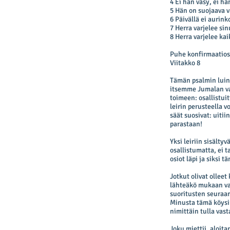
4 Ei hän väsy, ei hä
5 Hän on suojaava va
6 Päivällä ei aurink
7 Herra varjelee si
8 Herra varjelee kai
Puhe konfirmaatios
Viitakko 8
Tämän psalmin luin 
itsemme Jumalan var
toimeen: osallistuit
leirin perusteella v
säät suosivat: uitii
parastaan!
Yksi leiriin sisältyv
osallistumatta, ei 
osiot läpi ja siksi 
Jotkut olivat olleet
lähteäkö mukaan vai
suoritusten seuraa
Minusta tämä köysi
nimittäin tulla vast
Joku miettii, aloita