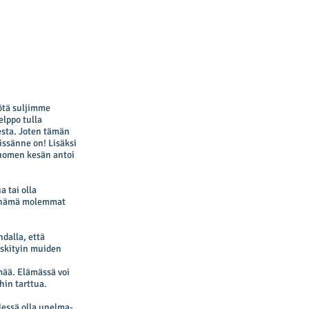
yötä suljimme
elppo tulla
sesta. Joten tämän
eissänne on! Lisäksi
 Suomen kesän antoi
a tai olla
in nämä molemmat
hdalla, että
keskityin muiden
mää. Elämässä voi
hin tarttua.
elessä olla unelma-