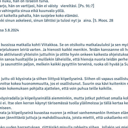
n nuku, hän on Israelin turva.
rjo, hän on vartijasi, hän ei väisty viereltäsi. [
Ps. 91:7
]
o vahingoita sinua eikä kuunvalo yöllä.
nut kaikelta pahalta, hän suojelee koko elämäsi.
kki sinun askeleesi, sinun lähtösi ja tulosi nyt ja aina. [
5. Moos. 28
sa 3.8.2024
bussissa matkalla kohti Viitakkoa. Se on otsikoitu matkalauluksi ja sen m
jelukseen leiriä varten. Ja hienosti kaikki menikin. Teidän kanssanne oli h
te aktiivisesti yhteisiin juttuihin ja otitte hyvin onkeen kaikesta ohjeistuk
oin sanoa huoltajille ja muillekin läheisille, että hienoja nuoria teidän perh
n ja saunottiin paljon, melkein kaikki pysyttiin terveinä, ruoka oli hyvää ja
ä juttu oli köysirata ja siihen liittyvä kiipeilyseinä. Siihen oli vapaus osallistu
tarvitse kokea huonommuutta, jos ei osallistunut. Suurin osa kävi kuitenk
tämän kokemuksen pohjalta ajattelen, että voin puhua teille kaikille.
 köysiradalla ja kiipeilyseinällä aiemminkin, mutta jotkut pohtivat omalla ko
 ei. Itse olen kerran käynyt tärisemässä tuolla yläilmoissa ja tällä kertaa 
miseen.
rata ja kiipeilyseinä kuvastaa nuoren ja miksei vanhemmankin ihmisen elä
aan jännittäviä juttuja ja mahdollisuuksia, joista miettii, että uskallanko nii
nko uuden harrastuksen, riittäisikö minulla rahkeita siihen. Jollakin voi mi