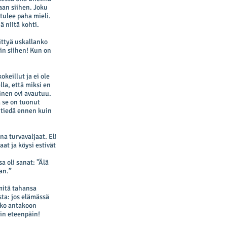
aan siihen. Joku
tulee paha mieli.
ä niitä kohti.
tittyä uskallanko
in siihen! Kun on
keillut ja ei ole
lla, että miksi en
oinen ovi avautuu.
a se on tuonut
 tiedä ennen kuin
na turvavaljaat. Eli
aat ja köysi estivät
a oli sanat: ”Älä
an.”
mitä tahansa
ta: jos elämässä
sko antakoon
ain eteenpäin!