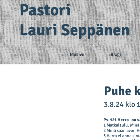
Pastori
Lauri Seppänen
Etusivu
Blogi
Puhe k
3.8.24 klo 
Ps. 121 Herra on va
1 Matkalaulu. Minä 
2 Minä saan avun He
3 Herra ei anna sin