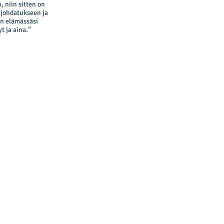
, niin sitten on
n johdatukseen ja
un elämässäsi
t ja aina.”