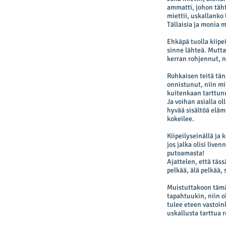
ammatti, johon täht
miettii, uskallanko
Tällaisia ja monia 
Ehkäpä tuolla kiipei
sinne lähteä. Mutta
kerran rohjennut, n
Rohkaisen teitä tän
onnistunut, niin mit
kuitenkaan tarttunut
Ja voihan asialla o
hyvää sisältöä eläm
kokeilee.
Kiipeilyseinällä ja 
jos jalka olisi live
putoamasta!
Ajattelen, että täss
pelkää, älä pelkää,
Muistuttakoon tämä 
tapahtuukin, niin 
tulee eteen vastoin
uskallusta tarttua r