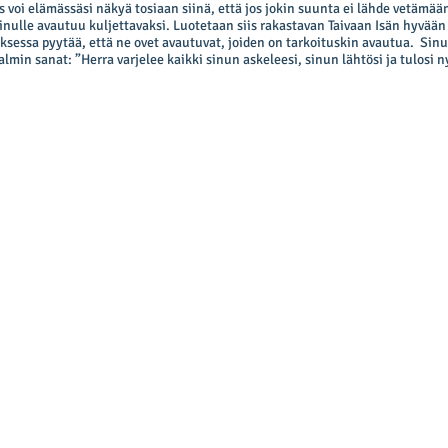
 voi elämässäsi näkyä tosiaan siinä, että jos jokin suunta ei lähde vetämään
sinulle avautuu kuljettavaksi. Luotetaan siis rakastavan Taivaan Isän hyvää
ksessa pyytää, että ne ovet avautuvat, joiden on tarkoituskin avautua. Sin
min sanat: ”Herra varjelee kaikki sinun askeleesi, sinun lähtösi ja tulosi ny