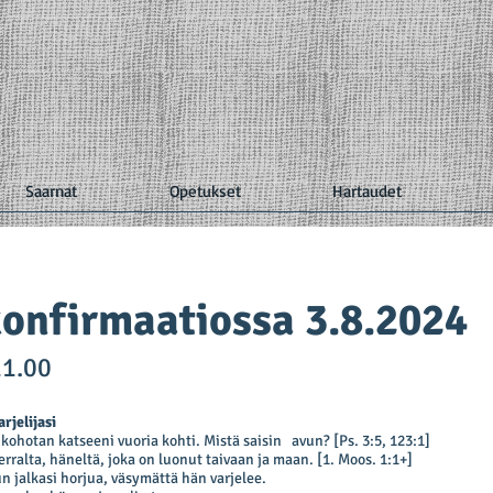
Saarnat
Opetukset
Hartaudet
onfirmaatiossa 3.8.2024
11.00
rjelijasi
kohotan katseeni vuoria kohti. Mistä saisin avun? [
Ps. 3:5
,
123:1
]
rralta, häneltä, joka on luonut taivaan ja maan. [
1. Moos. 1:1
+]
un jalkasi horjua, väsymättä hän varjelee.