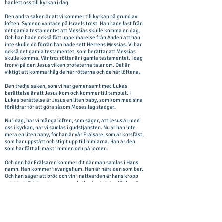
har lett oss till kyrkan i dag.
Den andra saken är att vi kommer till kyrkan på grund av
löften. Symeon väntade på Israels tröst. Han hade läst från
det gamla testamentet att Messias skulle komma en dag.
Och han hade också fått uppenbarelse från Anden att han
inte skulle dö förrän han hade sett Herrens Messias. Vi har
också det gamla testamentet, som berättar att Messias
skulle komma. Vår tros rötter är i gamla testamentet. I dag
tror vi på den Jesus vilken profeterna talar om. Det är
viktigt att komma ihåg de här rötterna och de här löftena.
Den tredje saken, som vi har gemensamt med Lukas
berättelse är att Jesus kom och kommer till templet. I
Lukas berättelse är Jesus en liten baby, som kom med sina
föräldrar för att göra såsom Moses lag stadgar.
Nu i dag, har vi många löften, som säger, att Jesus är med
oss i kyrkan, när vi samlas i gudstjänsten. Nu är han inte
mera en liten baby, för han är vår Frälsare, som är korsfäst,
som har uppstått och stigit upp till himlarna. Han är den
som har fått all makt i himlen och på jorden.
Och den här Frälsaren kommer dit där man samlas i Hans
namn. Han kommer i evangelium. Han är nära den som ber.
Och han säger att bröd och vin i nattvarden är hans kropp
och blod. Och han kommer med alla sina kristna för han är
med dem som tror på honom. Och därför får vi tjäna
varandra med de gåvor vi har fått från Kristus. Jesus är
alltså på många sätt med oss när vi samlas i gudstjänsten.
Därför får vi kalla kyrkor Herrens tempel.