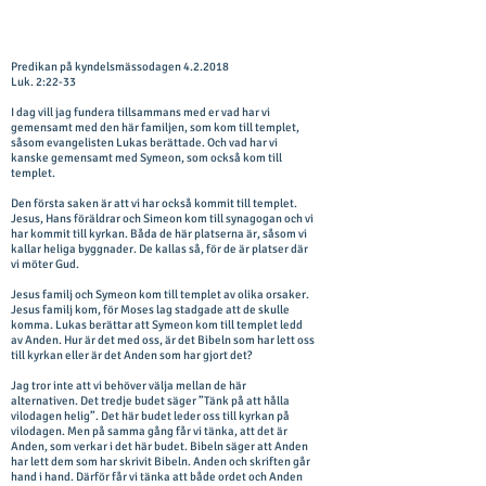
Predikan på kyndelsmässodagen 4.2.2018
Luk. 2:22-33
I dag vill jag fundera tillsammans med er vad har vi
gemensamt med den här familjen, som kom till templet,
såsom evangelisten Lukas berättade. Och vad har vi
kanske gemensamt med Symeon, som också kom till
templet.
Den första saken är att vi har också kommit till templet.
Jesus, Hans föräldrar och Simeon kom till synagogan och vi
har kommit till kyrkan. Båda de här platserna är, såsom vi
kallar heliga byggnader. De kallas så, för de är platser där
vi möter Gud.
Jesus familj och Symeon kom till templet av olika orsaker.
Jesus familj kom, för Moses lag stadgade att de skulle
komma. Lukas berättar att Symeon kom till templet ledd
av Anden. Hur är det med oss, är det Bibeln som har lett oss
till kyrkan eller är det Anden som har gjort det?
Jag tror inte att vi behöver välja mellan de här
alternativen. Det tredje budet säger ”Tänk på att hålla
vilodagen helig”. Det här budet leder oss till kyrkan på
vilodagen. Men på samma gång får vi tänka, att det är
Anden, som verkar i det här budet. Bibeln säger att Anden
har lett dem som har skrivit Bibeln. Anden och skriften går
hand i hand. Därför får vi tänka att både ordet och Anden