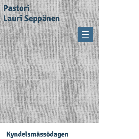
Pastori
Lauri Seppänen
Kyndelsmässödagen