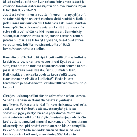
älkää uskoko.. sillä niin kuin salama leimahtaa idässä ja
valaisee taivaan länteen asti, niin on oleva Ihmisen Pojan
tulo!” (Matt. 24:26-27)
Jos tässä valvominen ja odottaminen on mennyt yli ja ohi,
se toinen ääripää on, että ei odota yhtään mitään. Kaikki
jatkuu aina niin kuin on ollut tähänkin asti. Jeesus viittaa
Nooan päiviin. Kukaan ei aavistanut mitään, ennen kuin
tulva tuli ja vei heidät kaikki mennessään. Samoin käy
silloin, kun ihmisen Poika tulee, toinen otetaan, toinen
jätetään. Toisille se tulee yllätyksenä, toiset ovat siihen
varautuneet. Toisilla morsiusneidoilla oli öljyä
lampuissaan, toisilla ei ollut.
Kun näin on viitoitettu ääripäät, niin mitä olisi se kultainen
keskitie, terve, rakentava valvominen? Kyllä se lähtee
siitä, että otetaan todesta uskontunnustuksemme kohta,
jossa sanotaan Jeesuksesta: ”istuu Jumalan, Isän,
Kaikkivaltiaan, oikealla puolella ja on sieltä tuleva
tuomitsemaan eläviä ja kuolleita!”. Ei siis lakata
toivomasta ja odottamasta, vaikka 2000 vuotta olisikin jo
kulunut.
Olen joskus kamppaillut tämän valvomisen asian kanssa.
Sehän ei sanana välttämättä herätä myönteisiä
mielikuvia. Poikasena jahdattiin kaverin kanssa perhosia.
Joskus kaveri ehdotti, että valvotaan yksi yö, jotta
saataisiin pyydystettyä hienoja yöperhosia. Mutta niin
siinä vain kävi, että uni kävi ylivoimaiseksi jo puolelta öin
ja ei auttanut muu kuin mennä nukkumaan. Toinen tilanne
oli armeijassa: piti herätä vartiovuoroon klo 2 aamuyöllä.
Pakko oli sinnitellä sen kaksi tuntia vartiossa, vaikka
kuinka olisi nukuttanut, ennen kuin pääsi takaisin