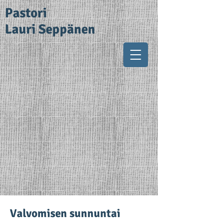
Pastori
Lauri Seppänen
Valvomisen sunnuntai