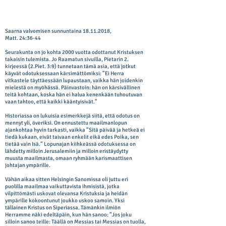
Saarna valvomisen sunnuntaina
18.11.2018
,
Matt. 24:36-44
Seurakunta on jo kohta 2000 vuotta odottanut Kristuksen
takaisin tulemista. Jo Raamatun sivuilla, Pietarin 2.
kirjeessä (2.Piet. 3:9) tunnetaan tämä asia, että jotkut
käyvät odotuksessaan kärsimättömiksi: ”Ei Herra
vitkastele täyttäessään lupaustaan, vaikka hän joidenkin
mielestä on myöhässä. Päinvastoin: hän on kärsivällinen
teitä kohtaan, koska hän ei halua kenenkään tuhoutuvan
vaan tahtoo, että kaikki kääntyisivät.”
Historiassa on lukuisia esimerkkejä siitä, että odotus on
mennyt yli, överiksi. On ennustettu maailmanlopun
ajankohtaa hyvin tarkasti, vaikka ”Sitä päivää ja hetkeä ei
tiedä kukaan, eivät taivaan enkelit eikä edes Poika, sen
tietää vain Isä.” Lopunajan kiihkeässä odotuksessa on
lähdetty milloin Jerusalemiin ja milloin eristäydytty
muusta maailmasta, omaan ryhmään karismaattisen
johtajan ympärille.
Vähän aikaa sitten Helsingin Sanomissa oli juttu eri
puolilla maailmaa vaikuttavista ihmisistä, jotka
vilpittömästi uskovat olevansa Kristuksia ja heidän
ympärille kokoontunut joukko uskoo samoin. Yksi
tällainen Kristus on Siperiassa. Tämänkin ilmiön
Herramme näki edeltäpäin, kun hän sanoo: ”Jos joku
silloin sanoo teille: Täällä on Messias tai Messias on tuolla,