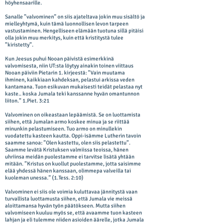
höyhensaarille.
Sanalle ”valvominen” on siis ajateltava jokin muu sisältö ja
mielleyhtymä, kuin tämä luonnollisen levon tarpeen
vastustaminen. Hengelliseen elämään tuotuna sillä pitäisi
olla jokin muu merkitys, kuin että kristitystä tulee
”kiristetty”.
Kun Jeesus puhui Nooan päivistä esimerkkinä
valvomisesta, niin UT:sta löytyy ainakin toinen viittaus
Nooan päiviin Pietarin 1. kirjeestä: ”Vain muutama
ihminen, kaikkiaan kahdeksan, pelastui arkissa veden
kantamana. Tuon esikuvan mukaisesti teidät pelastaa nyt
kaste.. koska Jumala teki kanssanne hyvän omantunnon
liiton.” 1.Piet. 3:21
Valvominen on oikeastaan lepäämistä. Se on luottamista
siihen, että Jumalan armo koskee minua ja se riittää
minunkin pelastumiseen. Tuo armo on minullekin
vuodatettu kasteen kautta. Oppi-isämme Lutherin tavoin
saamme sanoa: ”Olen kastettu, olen siis pelastettu”.
Saamme levätä Kristuksen valmiissa teoissa, hänen
uhriinsa meidän puolestamme ei tarvitse lisätä yhtään
mitään. ”Kristus on kuollut puolestamme, jotta saisimme
elää yhdessä hänen kanssaan, olimmepa valveilla tai
kuoleman unessa.” (1.Tess. 2:10)
Valvominen ei siis ole voimia kuluttavaa jännitystä vaan
turvallista luottamusta siihen, että Jumala vie meissä
aloittamansa hyvän työn päätökseen. Mutta siihen
valvomiseen kuuluu myös se, että avaamme tuon kasteen
lahjan ja eli tulemme niiden asioiden äärelle, jotka Jumala