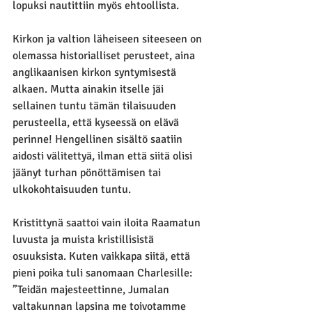
lopuksi nautittiin myös ehtoollista. 
Kirkon ja valtion läheiseen siteeseen on 
olemassa historialliset perusteet, aina 
anglikaanisen kirkon syntymisestä 
alkaen. Mutta ainakin itselle jäi 
sellainen tuntu tämän tilaisuuden 
perusteella, että kyseessä on elävä 
perinne! Hengellinen sisältö saatiin 
aidosti välitettyä, ilman että siitä olisi 
jäänyt turhan pönöttämisen tai 
ulkokohtaisuuden tuntu. 
Kristittynä saattoi vain iloita Raamatun 
luvusta ja muista kristillisistä 
osuuksista. Kuten vaikkapa siitä, että 
pieni poika tuli sanomaan Charlesille: 
”Teidän majesteettinne, Jumalan 
valtakunnan lapsina me toivotamme 