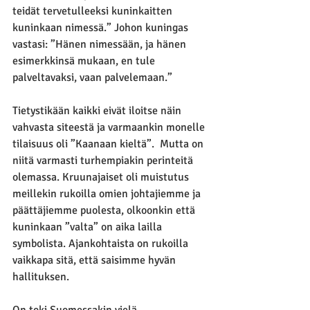
teidät tervetulleeksi kuninkaitten 
kuninkaan nimessä.” Johon kuningas 
vastasi: ”Hänen nimessään, ja hänen 
esimerkkinsä mukaan, en tule 
palveltavaksi, vaan palvelemaan.”
Tietystikään kaikki eivät iloitse näin 
vahvasta siteestä ja varmaankin monelle 
tilaisuus oli ”Kaanaan kieltä”.  Mutta on 
niitä varmasti turhempiakin perinteitä 
olemassa. Kruunajaiset oli muistutus 
meillekin rukoilla omien johtajiemme ja 
päättäjiemme puolesta, olkoonkin että 
kuninkaan ”valta” on aika lailla 
symbolista. Ajankohtaista on rukoilla 
vaikkapa sitä, että saisimme hyvän 
hallituksen. 
On toki Suomessakin vielä 