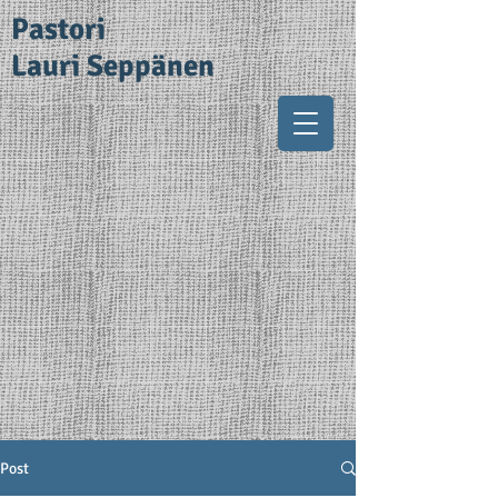
Pastori
Lauri Seppänen
Post