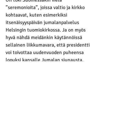
”seremonioita”, joissa valtio ja kirkko 
kohtaavat, kuten esimerkiksi 
itsenäisyyspäivän jumalanpalvelus 
Helsingin tuomiokirkossa. Ja on myös 
hyvä nähdä meidänkin käytännöissä 
sellainen liikkumavara, että presidentti 
voi toivottaa uudenvuoden puheensa 
lopuksi kansalle Jumalan siunausta. 
Sellainen lämmittää mieltä.