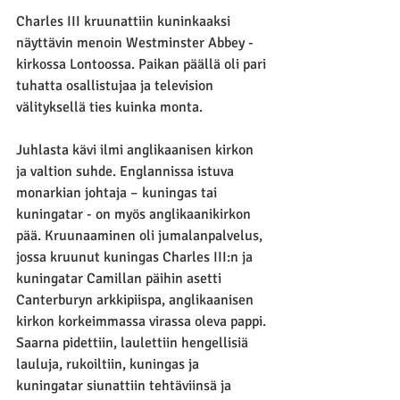
Charles III kruunattiin kuninkaaksi 
näyttävin menoin Westminster Abbey -
kirkossa Lontoossa. Paikan päällä oli pari 
tuhatta osallistujaa ja television 
välityksellä ties kuinka monta.
Juhlasta kävi ilmi anglikaanisen kirkon 
ja valtion suhde. Englannissa istuva 
monarkian johtaja – kuningas tai 
kuningatar - on myös anglikaanikirkon 
pää. Kruunaaminen oli jumalanpalvelus, 
jossa kruunut kuningas Charles III:n ja 
kuningatar Camillan päihin asetti 
Canterburyn arkkipiispa, anglikaanisen 
kirkon korkeimmassa virassa oleva pappi. 
Saarna pidettiin, laulettiin hengellisiä 
lauluja, rukoiltiin, kuningas ja 
kuningatar siunattiin tehtäviinsä ja 