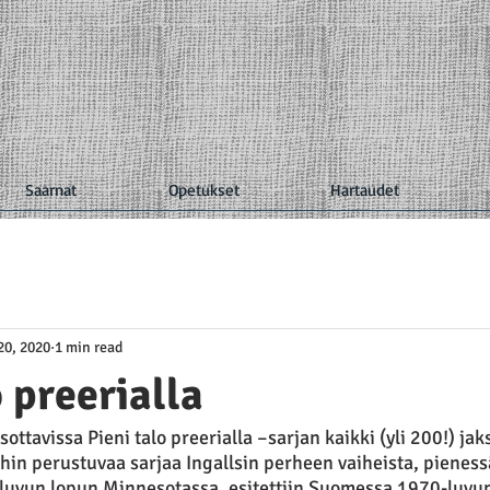
Saarnat
Opetukset
Hartaudet
20, 2020
1 min read
o preerialla
ottavissa Pieni talo preerialla –sarjan kaikki (yli 200!) jak
oihin perustuvaa sarjaa Ingallsin perheen vaiheista, pienes
luvun lopun Minnesotassa, esitettiin Suomessa 1970-luvun