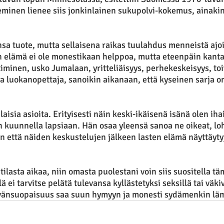
eminen lienee siis jonkinlainen sukupolvi-kokemus, ainakin
nsa tuote, mutta sellaisena raikas tuulahdus menneistä ajoi
 elämä ei ole monestikaan helppoa, mutta eteenpäin kanta
timinen, usko Jumalaan, yritteliäisyys, perhekeskeisyys, toi
va luokanopettaja, sanoikin aikanaan, että kyseinen sarja o
aisia asioita. Erityisesti näin keski-ikäisenä isänä olen ihai
n kuunnella lapsiaan. Hän osaa yleensä sanoa ne oikeat, loh
in että näiden keskustelujen jälkeen lasten elämä näyttäyt
outilasta aikaa, niin omasta puolestani voin siis suositella t
 ei tarvitse pelätä tulevansa kyllästetyksi seksillä tai väkiv
yvänsuopaisuus saa suun hymyyn ja monesti sydämenkin lä