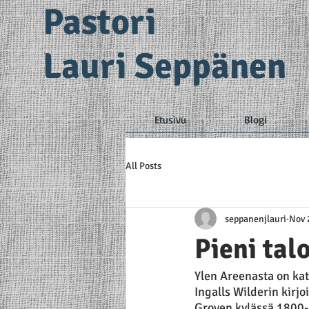
Pastori
Lauri Seppänen
Etusivu
Blogi
All Posts
seppanenjlauri
Nov 
Pieni tal
Ylen Areenasta on kats
Ingalls Wilderin kirj
Groven kylässä 1800-