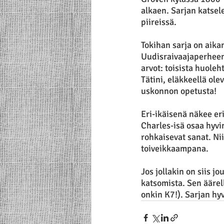
alkaen. Sarjan katsel
piireissä.
Tokihan sarja on aika
Uudisraivaajaperheen
arvot: toisista huoleh
Tätini, eläkkeellä ole
uskonnon opetusta!
Eri-ikäisenä näkee eril
Charles-isä osaa hyvi
rohkaisevat sanat. Ni
toiveikkaampana.
Jos jollakin on siis j
katsomista. Sen äärellä
onkin K7!). Sarjan h