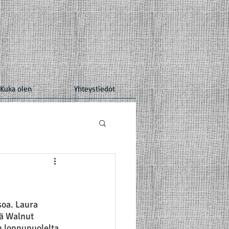
Kuka olen
Yhteystiedot
soa. Laura 
sä Walnut 
 loppupuolelta 