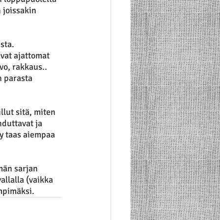
 joissakin 
sta. 
vat ajattomat 
vo, rakkaus.. 
n parasta 
llut sitä, miten 
duttavat ja 
yy taas aiempaa 
ämän sarjan 
allalla (vaikka 
mpimäksi.